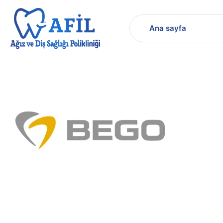
bego-logo-
Ana sayfa