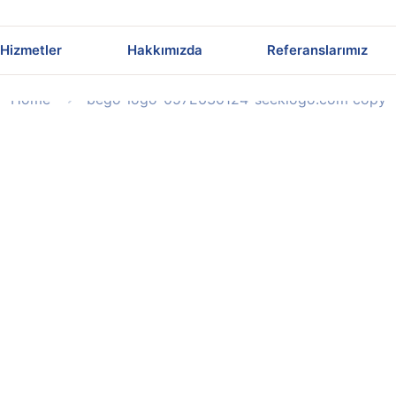
057E630124-seeklo
Hizmetler
Hakkımızda
Referanslarımız
Home
bego-logo-057E630124-seeklogo.com copy